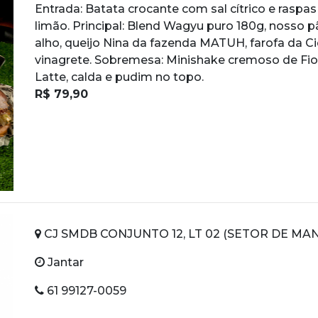
Entrada: Batata crocante com sal cítrico e raspas
limão. Principal: Blend Wagyu puro 180g, nosso 
alho, queijo Nina da fazenda MATUH, farofa da Ci
vinagrete. Sobremesa: Minishake cremoso de Fior
Latte, calda e pudim no topo.
R$ 79,90
CJ SMDB CONJUNTO 12, LT 02 (SETOR DE M
Jantar
61 99127-0059