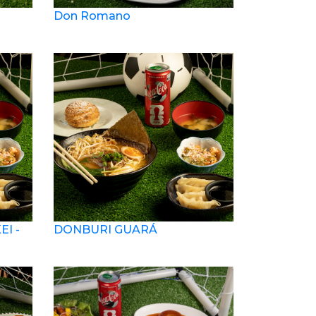
Don Romano
I -
DONBURI GUARÁ