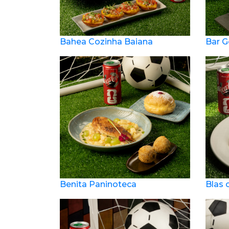
Bahea Cozinha Baiana
Bar 
Benita Paninoteca
Blas 