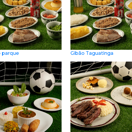
 parque
Gibão Taguatinga