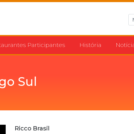
taurantes Participantes
História
Notíci
go Sul
Ricco Brasil