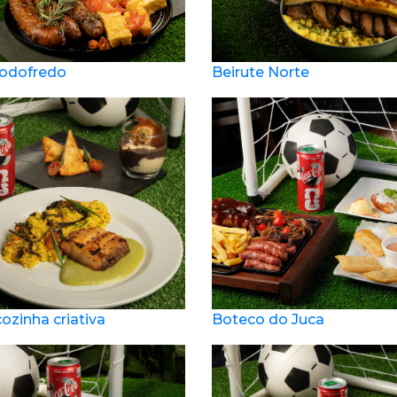
Godofredo
Beirute Norte
cozinha criativa
Boteco do Juca