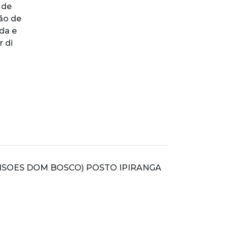
 de
pão de
da e
 di
ANSOES DOM BOSCO) POSTO IPIRANGA