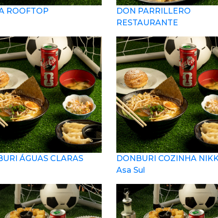
A ROOFTOP
DON PARRILLERO
RESTAURANTE
URI ÁGUAS CLARAS
DONBURI COZINHA NIKKE
Asa Sul