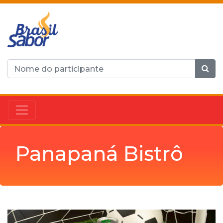
Panapaná Bistrô