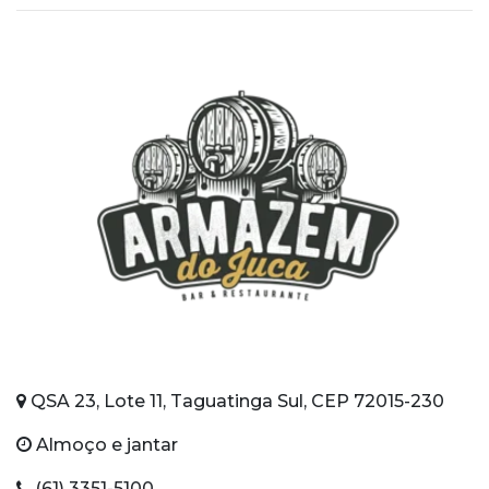
QSA 23, Lote 11, Taguatinga Sul, CEP 72015-230
Almoço e jantar
(61) 3351-5100