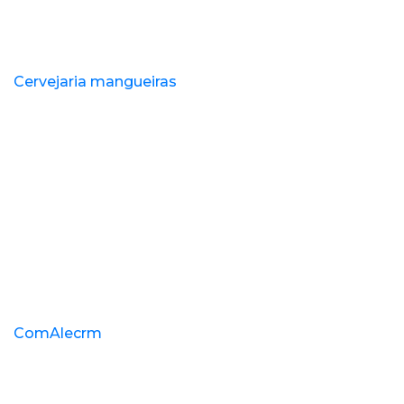
Cervejaria mangueiras
ComAlecrm