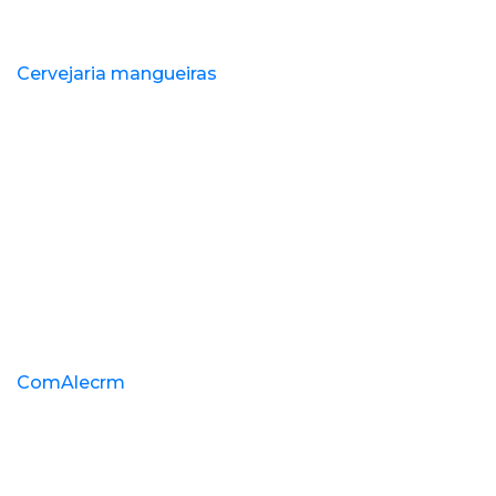
Cervejaria mangueiras
ComAlecrm