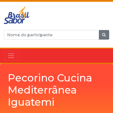
Pecorino Cucina
Mediterrânea
Iguatemi