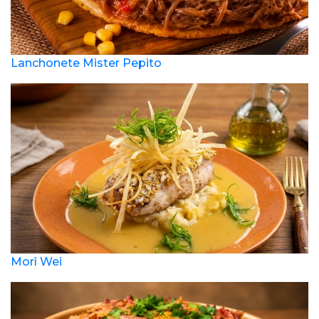
Lanchonete Mister Pepito
Morî Wei