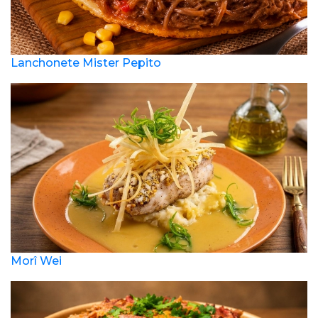
Lanchonete Mister Pepito
Morî Wei