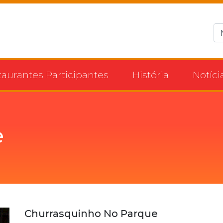
taurantes Participantes
História
Notíci
e
Churrasquinho No Parque