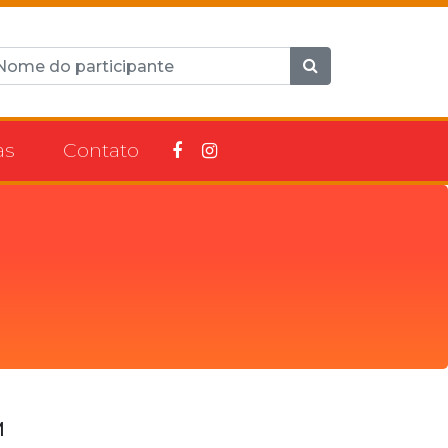
as
Contato
M