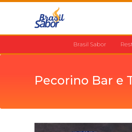
Brasil Sabor
Res
Pecorino Bar e T