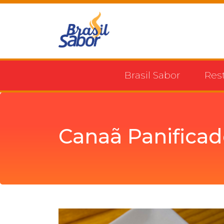
Brasil Sabor
Res
Canaã Panificad