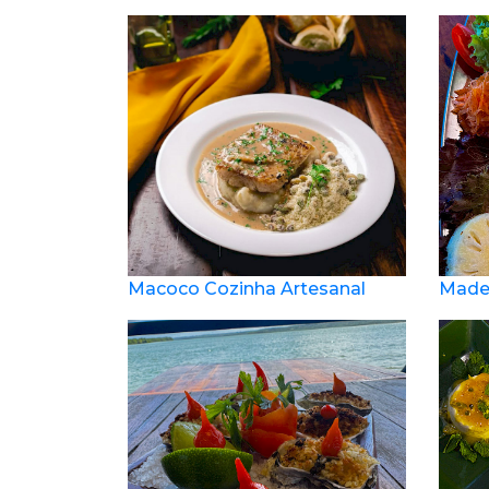
Macoco Cozinha Artesanal
Madei