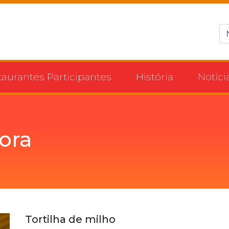
taurantes Participantes
História
Notíci
ora
Tortilha de milho