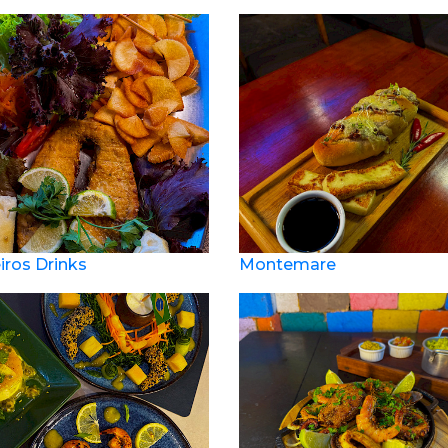
ros Drinks
Montemare