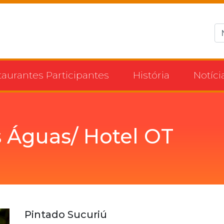
taurantes Participantes
História
Notíci
 Águas/ Hotel OT
Pintado Sucuriú