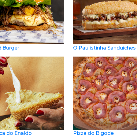
 Burger
O Paulistinha Sanduíches
ca do Enaldo
Pizza do Bigode