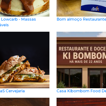
 Lowcarb - Massas
Bom almoço Restaurant
áveis
aS Cervejaria
Casa Kibombom Food Del