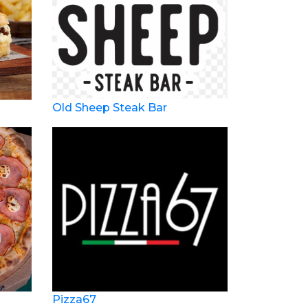
Old Sheep Steak Bar
Pizza67