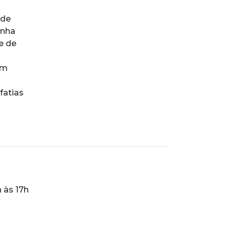
 de
onha
e de
om
fatias
 às 17h