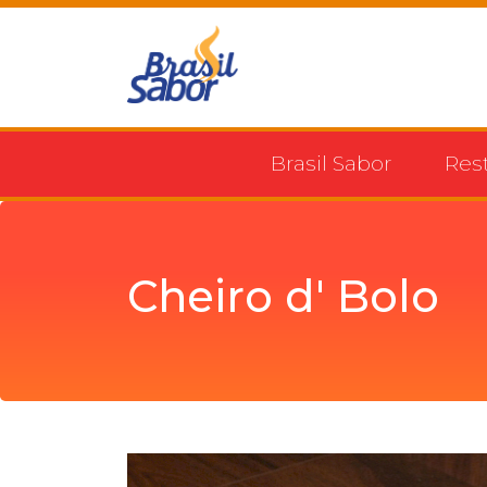
Brasil Sabor
Res
Cheiro d' Bolo