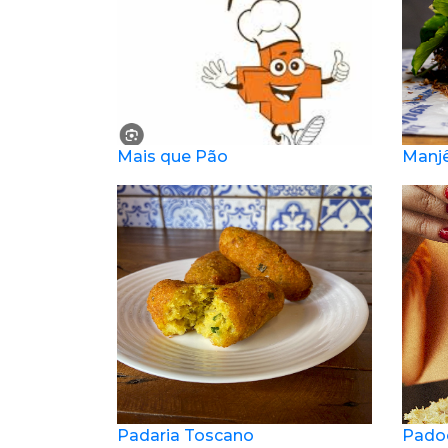
Mais que Pão
Manjê
Padaria Toscano
Pado