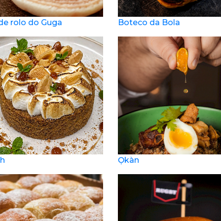
de rolo do Guga
Boteco da Bola
ah
Ọkàn