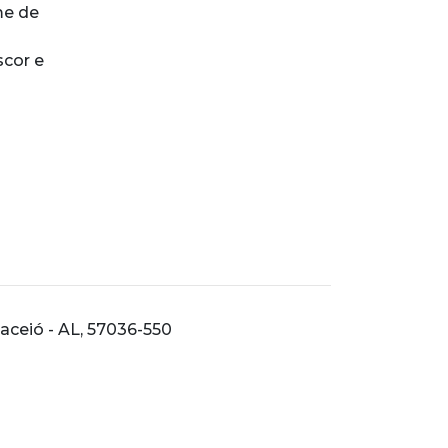
me de
scor e
Maceió - AL, 57036-550