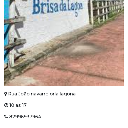
Rua João navarro orla lagona
10 as 17
82996937964