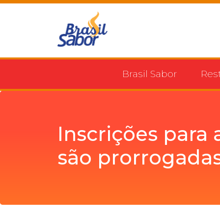
Brasil Sabor
Res
Inscrições para 
são prorrogadas 