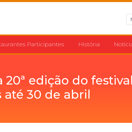
taurantes Participantes
História
Notíci
a 20ª edição do festiva
até 30 de abril